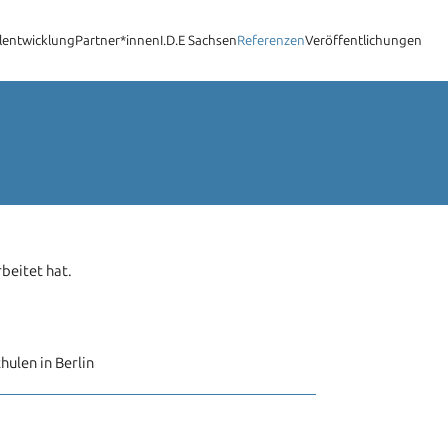
lentwicklung
Partner*innen
I.D.E Sachsen
Referenzen
Veröffentlichungen
beitet hat.
ulen in Berlin