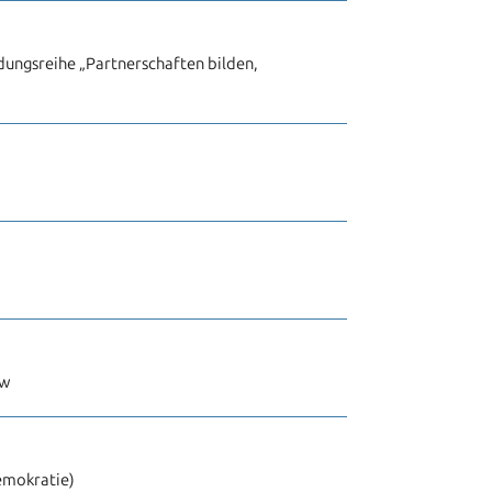
dungsreihe „Partnerschaften bilden,
ow
emokratie)